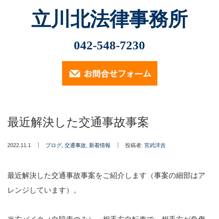
立川北法律事務所
Menu
最近の記事
042-548-7230
2026.2.13
ホーム
小林光明弁護士が2026年2月6日、立川市社会福祉協議
会主催の講演会「市民後見人・親族…
業務内容
2025.11.12
最近解決した交通事故事案
（定員に達したため申込受付は終了しております）…
遺言・相続・後見について
2024.9.30
2022.11.1
ブログ
,
交通事故
,
新着情報
投稿者:
宮武洋吉
交通事故について
2024年9月30日、小林光明弁護士が立川市社会福祉協議
会主催の講演会「成年後見制度…
最近解決した交通事故事案をご紹介します（事案の細部はア
消費者被害・投資詐欺事件
2024.7.18
レンジしています）。
小林光明弁護士が2024年7月18日、東京弁護士会多摩支
企業法務
他主催の「2024年度第2回…