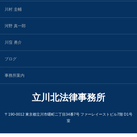
川村 圭輔
河野 真一郎
川窪 勇介
ブログ
事務所案内
立川北法律事務所
〒190-0012 東京都立川市曙町二丁目34番7号 ファーレイーストビル7階 D1号
室