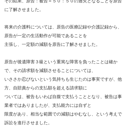
その結果、原告：被告＝５０：５０の過失となることを原告
戸田 智彦
に了解させました。
小林 光明
将来の介護料については、原告の医療記録や介護記録から、
原告が一定の生活動作が可能であることを
川村 圭輔
主張し、一定額の減額を原告に了解させました。
河野 真一郎
原告が後遺障害３級という重篤な障害を負ったことは確か
川窪 勇介
で、その請求額を減額させることについては、
いささか忍びないという気持ちも生じたのは事実ですが、他
ブログ
方、自賠責からの支払額を超える請求額に
ついては、被告もいわば自腹で支払うこととなり、被告は事
事務所案内
業者ではありましたが、支払能力には自ずと
限度があり、相当な範囲での減額はやむなし、という考えで
訴訟を進行させました。