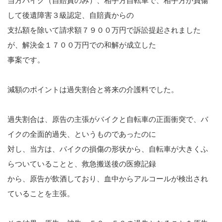
当方バイク（自賠責のみ）、相手方自転車で、相手方が負傷
2023.11.29
知的財産
して後遺障害３級認定、自賠責からの
２０２３年１１月２９日、小林光明弁護士と松本有加弁
支払額を除いて請求額７９００万円で訴訟提起されました
護士が遺族代理人を務める昭島市いじめ…
国際法務・国際取引
が、解決金１７００万円での和解が成立した
事案です。
不動産の法律問題
医療・介護事業に関する法務
減額のポイントは過失割合と将来の介護料でした。
刑事・少年事件について
過失割合は、原告の主張がバイクと自転車の正面衝突で、バ
イクの全面的過失、というものであったのに
事業再生・債務整理・倒産事件
対し、当方は、バイクの損傷の形状から、自転車が大きくふ
弁護士紹介
らついていることと、救急搬送後の医療記録
から、原告が飲酒しており、血中からアルコールが検出され
宮武 洋吉
ていることを主張。
持田 光則