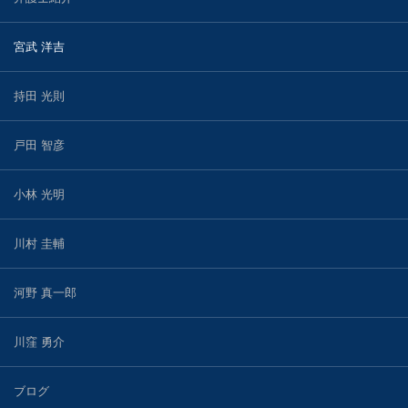
宮武 洋吉
持田 光則
戸田 智彦
小林 光明
川村 圭輔
河野 真一郎
川窪 勇介
ブログ