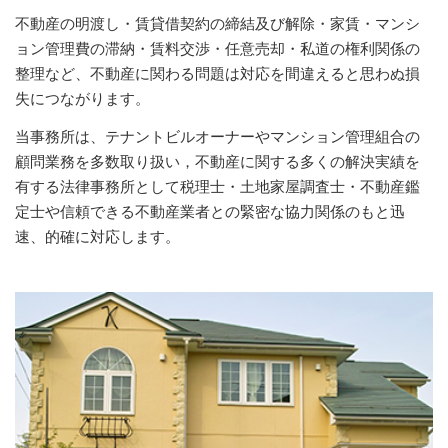
2023.11.29
知的財産
不動産の明渡し・賃貸借契約の締結及び解除・家賃・マンシ
２０２３年１１月２９日、小林光明弁護士と松本有加弁
ョン管理費の滞納・賃料交渉・任意売却・私道の権利関係の
護士が遺族代理人を務める昭島市いじめ…
国際法務・国際取引
整理など、不動産に関わる問題は対応を間違えると思わぬ損
失につながります。
不動産の法律問題
当事務所は、テナントビルオーナーやマンション管理組合の
顧問業務を多数取り扱い，不動産に関する多くの解決実績を
医療・介護事業に関する法務
有する法律事務所として税理士・土地家屋調査士・不動産鑑
定士や信頼できる不動産業者との緊密な協力関係のもと迅
刑事・少年事件について
速、的確に対応します。
事業再生・債務整理・倒産事件
弁護士紹介
宮武 洋吉
持田 光則