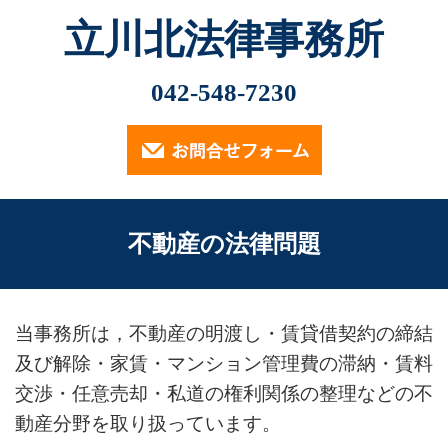
立川北法律事務所
Menu
最近の記事
042-548-7230
2026.2.13
ホーム
小林光明弁護士が2026年2月6日、立川市社会福祉協議
会主催の講演会「市民後見人・親族…
業務内容
2025.11.12
不動産の法律問題
（定員に達したため申込受付は終了しております）…
遺言・相続・後見について
2024.9.30
交通事故について
2024年9月30日、小林光明弁護士が立川市社会福祉協議
当事務所は，不動産の明渡し・賃貸借契約の締結
会主催の講演会「成年後見制度…
及び解除・家賃・マンション管理費の滞納・賃料
消費者被害・投資詐欺事件
2024.7.18
交渉・任意売却・私道の権利関係の整理などの不
小林光明弁護士が2024年7月18日、東京弁護士会多摩支
企業法務
動産分野を取り扱っています。
他主催の「2024年度第2回…