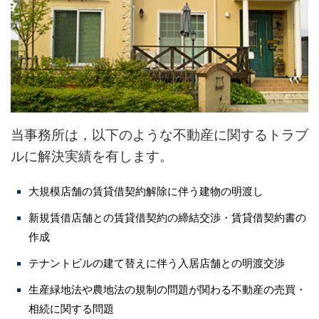
戸田 智彦
小林 光明
川村 圭輔
河野 真一郎
当事務所は，以下のような不動産に関するトラブ
ルに解決実績を有します。
川窪 勇介
大規模店舗の賃貸借契約解除に伴う建物の明渡し
ブログ
新規賃借店舗との賃貸借契約の締結交渉・賃貸借契約書の
作成
事務所案内
テナントビルの建て替えに伴う入居店舗との明渡交渉
生産緑地法や農地法の規制の問題が関わる不動産の売買・
相続に関する問題