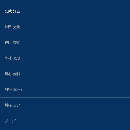
宮武 洋吉
持田 光則
戸田 智彦
小林 光明
川村 圭輔
河野 真一郎
川窪 勇介
ブログ