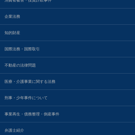
消費者被害・投資詐欺事件
戸田 智彦
企業法務
小林 光明
知的財産
川村 圭輔
国際法務・国際取引
河野 真一郎
不動産の法律問題
川窪 勇介
医療・介護事業に関する法務
ブログ
刑事・少年事件について
事務所案内
事業再生・債務整理・倒産事件
弁護士紹介