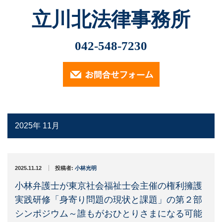
立川北法律事務所
Menu
最近の記事
042-548-7230
2026.2.13
ホーム
小林光明弁護士が2026年2月6日、立川市社会福祉協議
会主催の講演会「市民後見人・親族…
業務内容
2025.11.12
（定員に達したため申込受付は終了しております）…
2025年 11月
遺言・相続・後見について
2024.9.30
交通事故について
2024年9月30日、小林光明弁護士が立川市社会福祉協議
会主催の講演会「成年後見制度…
2025.11.12
投稿者:
小林光明
消費者被害・投資詐欺事件
小林弁護士が東京社会福祉士会主催の権利擁護
2024.7.18
小林光明弁護士が2024年7月18日、東京弁護士会多摩支
実践研修「身寄り問題の現状と課題」の第２部
企業法務
他主催の「2024年度第2回…
シンポジウム～誰もがおひとりさまになる可能