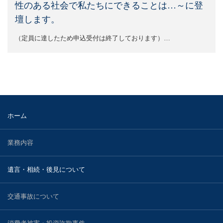
性のある社会で私たちにできることは…～に登
2023.11.29
知的財産
壇します。
２０２３年１１月２９日、小林光明弁護士と松本有加弁
護士が遺族代理人を務める昭島市いじめ…
国際法務・国際取引
（定員に達したため申込受付は終了しております）…
不動産の法律問題
医療・介護事業に関する法務
刑事・少年事件について
ホーム
事業再生・債務整理・倒産事件
業務内容
弁護士紹介
遺言・相続・後見について
宮武 洋吉
交通事故について
持田 光則