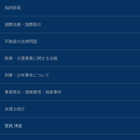
知的財産
戸田 智彦
国際法務・国際取引
小林 光明
川村 圭輔
不動産の法律問題
河野 真一郎
医療・介護事業に関する法務
川窪 勇介
刑事・少年事件について
ブログ
事業再生・債務整理・倒産事件
事務所案内
弁護士紹介
宮武 洋吉