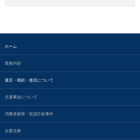
2023.11.29
知的財産
２０２３年１１月２９日、小林光明弁護士と松本有加弁
護士が遺族代理人を務める昭島市いじめ…
国際法務・国際取引
不動産の法律問題
ホーム
医療・介護事業に関する法務
業務内容
刑事・少年事件について
遺言・相続・後見について
事業再生・債務整理・倒産事件
交通事故について
弁護士紹介
消費者被害・投資詐欺事件
宮武 洋吉
企業法務
持田 光則