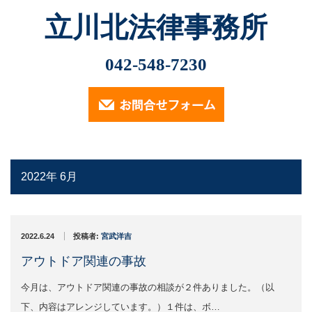
立川北法律事務所
Menu
最近の記事
042-548-7230
2026.2.13
ホーム
小林光明弁護士が2026年2月6日、立川市社会福祉協議
会主催の講演会「市民後見人・親族…
業務内容
2025.11.12
（定員に達したため申込受付は終了しております）…
2022年 6月
遺言・相続・後見について
2024.9.30
交通事故について
2024年9月30日、小林光明弁護士が立川市社会福祉協議
会主催の講演会「成年後見制度…
2022.6.24
投稿者:
宮武洋吉
消費者被害・投資詐欺事件
アウトドア関連の事故
2024.7.18
小林光明弁護士が2024年7月18日、東京弁護士会多摩支
今月は、アウトドア関連の事故の相談が２件ありました。（以
企業法務
他主催の「2024年度第2回…
下、内容はアレンジしています。）１件は、ボ…