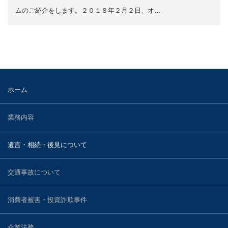
2023.11.29
知的財産
ムのご紹介をします。２０１８年２月２日、オ…
２０２３年１１月２９日、小林光明弁護士と松本有加弁
護士が遺族代理人を務める昭島市いじめ…
国際法務・国際取引
不動産の法律問題
医療・介護事業に関する法務
ホーム
刑事・少年事件について
業務内容
事業再生・債務整理・倒産事件
遺言・相続・後見について
弁護士紹介
交通事故について
宮武 洋吉
消費者被害・投資詐欺事件
持田 光則
企業法務