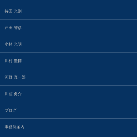
持田 光則
戸田 智彦
小林 光明
川村 圭輔
河野 真一郎
川窪 勇介
ブログ
事務所案内