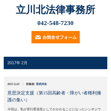
立川北法律事務所
Menu
最近の記事
042-548-7230
2026.2.13
ホーム
小林光明弁護士が2026年2月6日、立川市社会福祉協議
会主催の講演会「市民後見人・親族…
業務内容
2025.11.12
（定員に達したため申込受付は終了しております）…
2017年 2月
遺言・相続・後見について
2024.9.30
交通事故について
2024年9月30日、小林光明弁護士が立川市社会福祉協議
会主催の講演会「成年後見制度…
2017.2.23
投稿者:
宮武洋吉
消費者被害・投資詐欺事件
意思決定支援（第15回高齢者・障がい者権利擁
2024.7.18
小林光明弁護士が2024年7月18日、東京弁護士会多摩支
護の集い）
企業法務
他主催の「2024年度第2回…
今回は、私が実行委員長としてかかわることになったシンポジウ