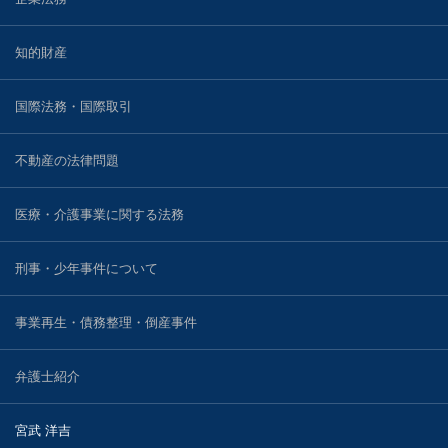
戸田 智彦
知的財産
小林 光明
国際法務・国際取引
川村 圭輔
不動産の法律問題
河野 真一郎
医療・介護事業に関する法務
川窪 勇介
刑事・少年事件について
ブログ
事業再生・債務整理・倒産事件
事務所案内
弁護士紹介
宮武 洋吉