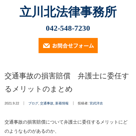
立川北法律事務所
Menu
最近の記事
042-548-7230
2026.2.13
ホーム
小林光明弁護士が2026年2月6日、立川市社会福祉協議
会主催の講演会「市民後見人・親族…
業務内容
2025.11.12
交通事故の損害賠償 弁護士に委任す
（定員に達したため申込受付は終了しております）…
遺言・相続・後見について
るメリットのまとめ
2024.9.30
交通事故について
2024年9月30日、小林光明弁護士が立川市社会福祉協議
会主催の講演会「成年後見制度…
2021.9.22
ブログ
,
交通事故
,
新着情報
投稿者:
宮武洋吉
消費者被害・投資詐欺事件
2024.7.18
小林光明弁護士が2024年7月18日、東京弁護士会多摩支
交通事故の損害賠償について弁護士に委任するメリットにど
企業法務
他主催の「2024年度第2回…
のようなものがあるのか、