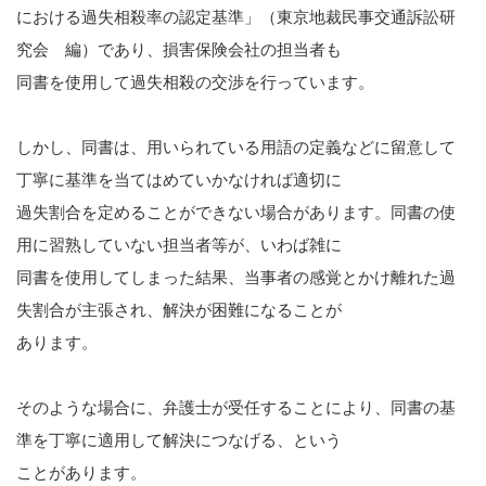
における過失相殺率の認定基準」（東京地裁民事交通訴訟研
戸田 智彦
究会 編）であり、損害保険会社の担当者も
同書を使用して過失相殺の交渉を行っています。
小林 光明
川村 圭輔
しかし、同書は、用いられている用語の定義などに留意して
丁寧に基準を当てはめていかなければ適切に
河野 真一郎
過失割合を定めることができない場合があります。同書の使
用に習熟していない担当者等が、いわば雑に
川窪 勇介
同書を使用してしまった結果、当事者の感覚とかけ離れた過
ブログ
失割合が主張され、解決が困難になることが
あります。
事務所案内
そのような場合に、弁護士が受任することにより、同書の基
準を丁寧に適用して解決につなげる、という
ことがあります。