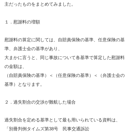
主だったものをまとめてみました。
2023.11.29
知的財産
２０２３年１１月２９日、小林光明弁護士と松本有加弁
護士が遺族代理人を務める昭島市いじめ…
国際法務・国際取引
１．慰謝料の増額
不動産の法律問題
慰謝料の算定に関しては、自賠責保険の基準、任意保険の基
準、弁護士会の基準があり、
医療・介護事業に関する法務
大まかに言うと、同じ事故について各基準で算定した慰謝料
刑事・少年事件について
の金額は、
（自賠責保険の基準）＜（任意保険の基準）＜（弁護士会の
事業再生・債務整理・倒産事件
基準）となります。
弁護士紹介
２．過失割合の交渉が難航した場合
宮武 洋吉
過失割合を定める基準として最も用いられている資料は、
持田 光則
「別冊判例タイムズ第38号 民事交通訴訟