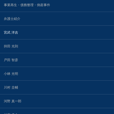
事業再生・債務整理・倒産事件
弁護士紹介
宮武 洋吉
持田 光則
戸田 智彦
小林 光明
川村 圭輔
河野 真一郎