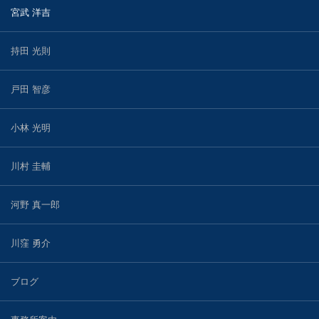
宮武 洋吉
持田 光則
戸田 智彦
小林 光明
川村 圭輔
河野 真一郎
川窪 勇介
ブログ