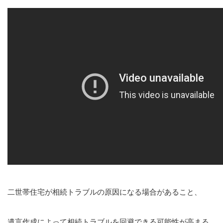
2023.11.29
知的財産
２０２３年１１月２９日、小林光明弁護士と松本有加弁
護士が遺族代理人を務める昭島市いじめ…
国際法務・国際取引
不動産の法律問題
医療・介護事業に関する法務
刑事・少年事件について
事業再生・債務整理・倒産事件
弁護士紹介
宮武 洋吉
二世帯住宅が相続トラブルの原因になる場合があること、
持田 光則
遺言作成によって相続トラブルを回避できる可能性が高まる