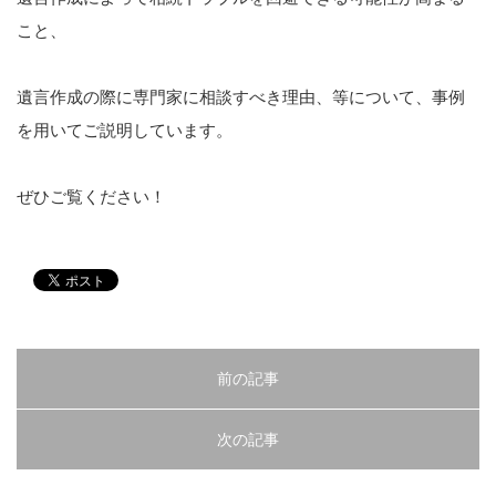
こと、
戸田 智彦
小林 光明
遺言作成の際に専門家に相談すべき理由、等について、事例
を用いてご説明しています。
川村 圭輔
ぜひご覧ください！
河野 真一郎
川窪 勇介
ブログ
事務所案内
前の記事
次の記事