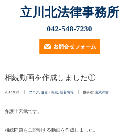
立川北法律事務所
Menu
最近の記事
042-548-7230
2026.2.13
ホーム
小林光明弁護士が2026年2月6日、立川市社会福祉協議
会主催の講演会「市民後見人・親族…
業務内容
2025.11.12
相続動画を作成しました①
（定員に達したため申込受付は終了しております）…
遺言・相続・後見について
2024.9.30
2017.9.21
ブログ
,
遺言・相続
,
新着情報
投稿者:
宮武洋吉
交通事故について
2024年9月30日、小林光明弁護士が立川市社会福祉協議
会主催の講演会「成年後見制度…
弁護士宮武です。
消費者被害・投資詐欺事件
2024.7.18
小林光明弁護士が2024年7月18日、東京弁護士会多摩支
企業法務
相続問題をご説明する動画を作成しました。
他主催の「2024年度第2回…