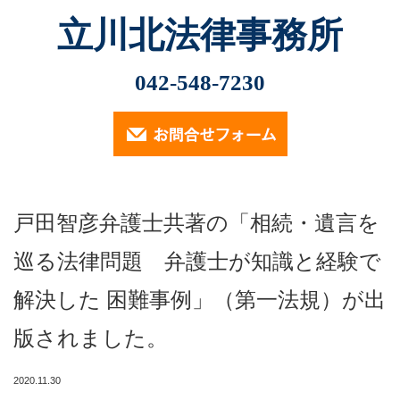
立川北法律事務所
Menu
最近の記事
042-548-7230
2026.2.13
ホーム
小林光明弁護士が2026年2月6日、立川市社会福祉協議
会主催の講演会「市民後見人・親族…
業務内容
2025.11.12
戸田智彦弁護士共著の「相続・遺言を
（定員に達したため申込受付は終了しております）…
遺言・相続・後見について
巡る法律問題 弁護士が知識と経験で
2024.9.30
交通事故について
2024年9月30日、小林光明弁護士が立川市社会福祉協議
解決した 困難事例」（第一法規）が出
会主催の講演会「成年後見制度…
消費者被害・投資詐欺事件
版されました。
2024.7.18
小林光明弁護士が2024年7月18日、東京弁護士会多摩支
企業法務
他主催の「2024年度第2回…
2020.11.30