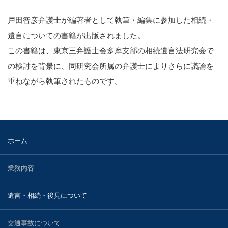
2023.11.29
知的財産
戸田智彦弁護士が編著者として執筆・編集に参加した相続・
２０２３年１１月２９日、小林光明弁護士と松本有加弁
護士が遺族代理人を務める昭島市いじめ…
遺言についての書籍が出版されました。
国際法務・国際取引
この書籍は、東京三弁護士会多摩支部の相続遺言法研究会で
不動産の法律問題
の検討を背景に、同研究会所属の弁護士によりさらに議論を
重ねながら執筆されたものです。
医療・介護事業に関する法務
刑事・少年事件について
事業再生・債務整理・倒産事件
ホーム
弁護士紹介
業務内容
宮武 洋吉
遺言・相続・後見について
持田 光則
交通事故について