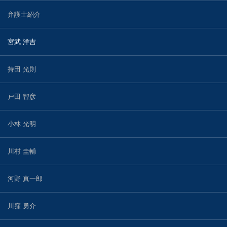
弁護士紹介
宮武 洋吉
持田 光則
戸田 智彦
小林 光明
川村 圭輔
河野 真一郎
川窪 勇介