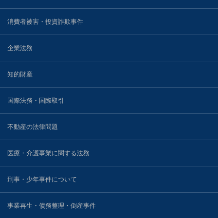
戸田 智彦
消費者被害・投資詐欺事件
小林 光明
企業法務
川村 圭輔
知的財産
河野 真一郎
国際法務・国際取引
川窪 勇介
不動産の法律問題
ブログ
医療・介護事業に関する法務
事務所案内
刑事・少年事件について
事業再生・債務整理・倒産事件