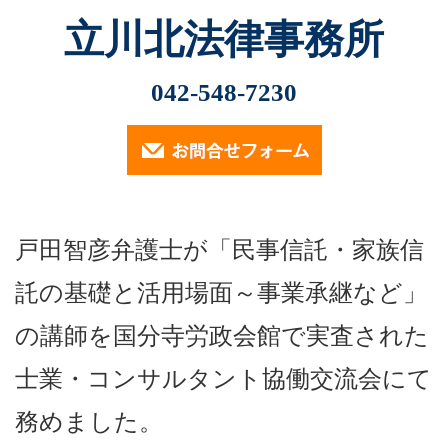
立川北法律事務所
Menu
最近の記事
042-548-7230
2026.2.13
ホーム
小林光明弁護士が2026年2月6日、立川市社会福祉協議
会主催の講演会「市民後見人・親族…
業務内容
2025.11.12
戸田智彦弁護士が「民事信託・家族信
（定員に達したため申込受付は終了しております）…
遺言・相続・後見について
託の基礎と活用場面～事業承継など」
2024.9.30
交通事故について
2024年9月30日、小林光明弁護士が立川市社会福祉協議
の講師を国分寺労政会館で実査された
会主催の講演会「成年後見制度…
消費者被害・投資詐欺事件
士業・コンサルタント協働交流会にて
2024.7.18
小林光明弁護士が2024年7月18日、東京弁護士会多摩支
企業法務
務めました。
他主催の「2024年度第2回…