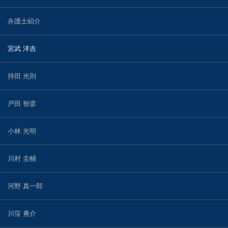
弁護士紹介
宮武 洋吉
持田 光則
戸田 智彦
小林 光明
川村 圭輔
河野 真一郎
川窪 勇介