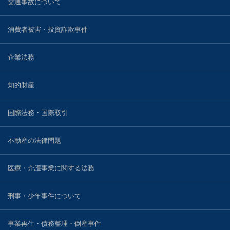
交通事故について
戸田 智彦
消費者被害・投資詐欺事件
小林 光明
企業法務
川村 圭輔
知的財産
河野 真一郎
国際法務・国際取引
川窪 勇介
不動産の法律問題
ブログ
医療・介護事業に関する法務
事務所案内
刑事・少年事件について
事業再生・債務整理・倒産事件