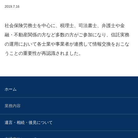
2023.11.29
知的財産
2019.7.16
２０２３年１１月２９日、小林光明弁護士と松本有加弁
護士が遺族代理人を務める昭島市いじめ…
国際法務・国際取引
社会保険労務士を中心に、税理士、司法書士、弁護士や金
融・不動産関係の方など多数の方がご参加になり、信託実務
不動産の法律問題
の運用において各士業や事業者が連携して情報交換をおこな
医療・介護事業に関する法務
うことの重要性が再認識されました。
刑事・少年事件について
事業再生・債務整理・倒産事件
ホーム
弁護士紹介
業務内容
宮武 洋吉
遺言・相続・後見について
持田 光則